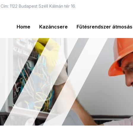
Cím: 1122 Budapest Széll Kálmán tér 16.
Home
Kazáncsere
Fűtésrendszer átmosás