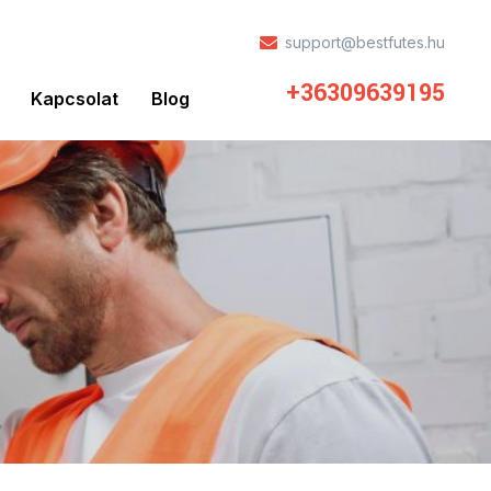
support@bestfutes.hu
+36309639195
Kapcsolat
Blog