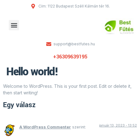
Cím: 1122 Budapest Széll Kálmán tér 16.
Fűtésrendszer átmosás
support@bestfutes.hu
+36309639195
Hello world!
Welcome to WordPress. This is your first post. Edit or delete it,
then start writing!
Egy válasz
január 13, 2023 - 13:52
A WordPress Commenter
szerint: